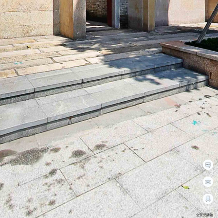
说一说
VR
陀螺仪
全景品牌馆