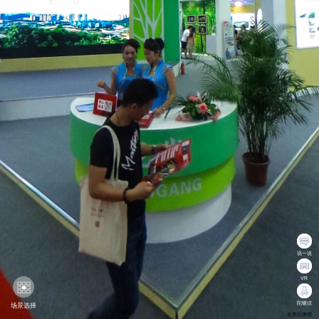
说一说
VR
陀螺仪
场景选择
全景品牌馆