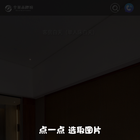
关闭
缩放
退出VR模式
VR模式设置
客房白天（单人床白天）